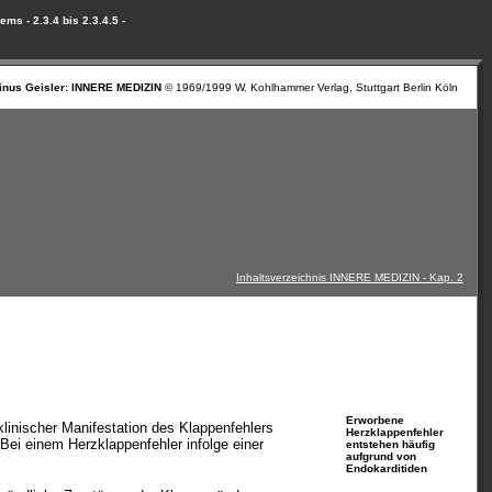
s - 2.3.4 bis 2.3.4.5 -
inus Geisler: INNERE MEDIZIN
© 1969/1999 W. Kohlhammer Verlag, Stuttgart Berlin Köln
Inhaltsverzeichnis INNERE MEDIZIN - Kap. 2
_____
Erworbene
linischer Manifestation des Klappenfehlers
Herzklappenfehler
Bei einem Herzklappenfehler infolge einer
entstehen häufig
aufgrund von
Endokarditiden