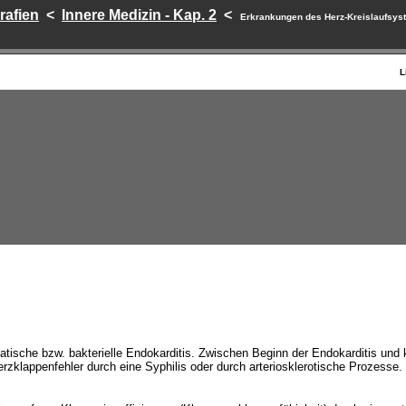
afien
<
Innere Medizin - Kap. 2
<
Erkrankungen des Herz-Kreislaufsystem
L
ische bzw. bakterielle Endokarditis. Zwischen Beginn der Endokarditis und k
rzklappenfehler durch eine Syphilis oder durch arteriosklerotische Prozesse. 