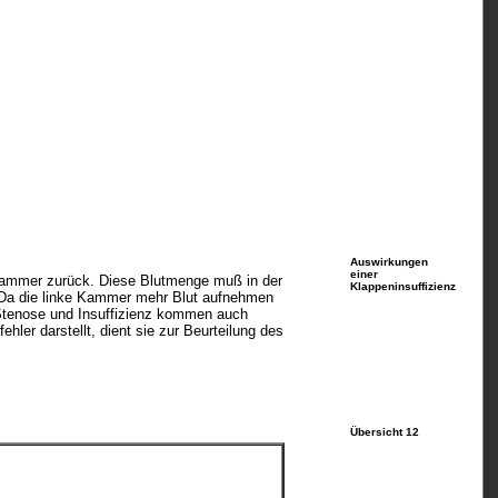
Auswirkungen
einer
e Kammer zurück. Diese Blutmenge muß in der
Klappeninsuffizienz
Da die linke Kammer mehr Blut aufnehmen
. Stenose und Insuffizienz kommen auch
ler darstellt, dient sie zur Beurteilung des
Übersicht 12