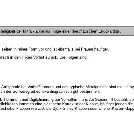
nfähigkeit der Mitralklappe als Folge einer rheumatischen Endokarditis.
selten in reiner Form vor und ist ebenfalls bei Frauen häufiger.
lisch in den linken Vorhof zurück. Die Folgen sind:
e Arrhythmie bei Vorhofflimmern und das typische Mitralgesicht sind die Le
 sich der Schweregrad echokardiographisch gut bestimmen.
Hemmern und Digitalisierung bei Vorhofflimmern. Ab Stadium II besteht, sofe
Möglichkeiten kommen eine plastische Korrektur der Klappe, häufiger jedoch di
cheibenklappen wie z.B. die Björk-Shiley-Klappen oder Lillehei-Kaster-Klappe