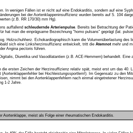
n. In wenigen Fällen ist er nicht auf eine Endokarditis, sondern auf eine Syphi
rungen bei der Aortenklappeninsuffizienz wurden bereits auf S. 104 dargeste
kwerten (z.B. RR 170/30) mm Hg).
ens auffallend
schleudernde Arterienpulse
. Bereits bei Betrachtung der Pat
für hat man die einprägsame Bezeichnung "homo pulsans" geprägt (lat. pulsi
 sog. Holzschuhherz. Echokardiographisch kann die Volumenüberlastung des li
ld sich eine Linksherzinsuffizienz entwickelt, tritt die
Atemnot
mehr und me
der Angina pectoris führen.
 Digitalis, Diuretika und Vasodilatantien (z.B. ACE-Hemmern) behandelt. Eine 
n die ersten Zeichen der Herzinsuffizienz relativ spät, meist erst um das 40. 
t (Aortenklappenfehler bei Hochleistungssportlern!). Im Gegensatz zu den Mitr
n, nimmt bei den Aortenklappenfehlern nach einmal eingetretener Herzinsuff
ng 1-2 Jahre.
 Aortenklappe, meist als Folge einer rheumatischen Endokarditis.