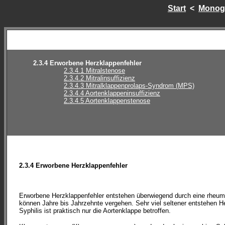
Start
<
Monogr
2.3.4 Erworbene Herzklappenfehler
2.3.4.1 Mitralstenose
2.3.4.2 Mitralinsuffizienz
2.3.4.3 Mitralklappenprolaps-Syndrom (MPS)
2.3.4.4 Aortenklappeninsuffizienz
2.3.4.5 Aortenklappenstenose
2.3.4 Erworbene Herzklappenfehler
Erworbene Herzklappenfehler entstehen überwiegend durch eine rheumat
können Jahre bis Jahrzehnte vergehen. Sehr viel seltener entstehen He
Syphilis ist praktisch nur die Aortenklappe betroffen.