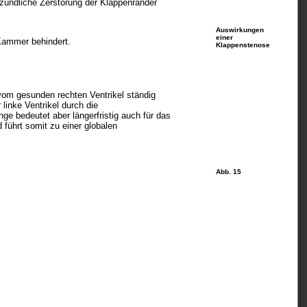
zündliche Zerstörung der Klappenränder
Auswirkungen
einer
 Kammer behindert.
Klappenstenose
om gesunden rechten Ventrikel ständig
linke Ventrikel durch die
nge bedeutet aber längerfristig auch für das
 führt somit zu einer globalen
Abb. 15