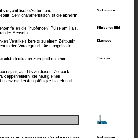
lis (syphilitische Aorten- und
Vorkommen
llt. Sehr charakteristisch ist die
abnorm
ienten fallen die "hüpfenden" Pulse am Hals,
Klinisches Bild
erender Mensch).
nken Ventrikels bereits zu einem Zeitpunkt
Diagnose
hr in den Vordergrund. Die mangelhafte
absolute Indikation zum prothetischen
Therapie
Lebensjahr, auf. Bis zu diesem Zeitpunkt
alklappenfehlern, die häufig einen
izienz die Leistungsfähigkeit rasch und
Vorkommen