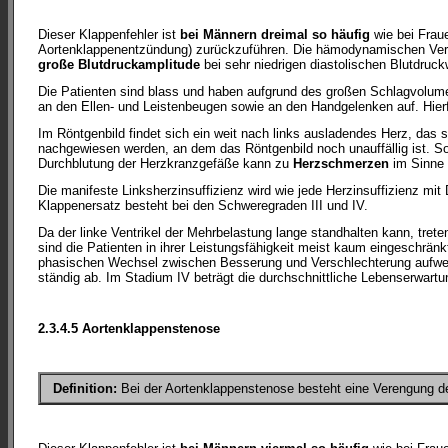
Dieser Klappenfehler ist
bei Männern dreimal so häufig
wie bei Fraue
Aortenklappenentzündung) zurückzuführen. Die hämodynamischen Verände
große Blutdruckamplitude
bei sehr niedrigen diastolischen Blutdruc
Die Patienten sind blass und haben aufgrund des großen Schlagvolum
an den Ellen- und Leistenbeugen sowie an den Handgelenken auf. Hier
Im Röntgenbild findet sich ein weit nach links ausladendes Herz, das
nachgewiesen werden, an dem das Röntgenbild noch unauffällig ist. Soba
Durchblutung der Herzkranzgefäße kann zu
Herzschmerzen
im Sinne 
Die manifeste Linksherzinsuffizienz wird wie jede Herzinsuffizienz mit
Klappenersatz besteht bei den Schweregraden III und IV.
Da der linke Ventrikel der Mehrbelastung lange standhalten kann, trete
sind die Patienten in ihrer Leistungsfähigkeit meist kaum eingeschränk
phasischen Wechsel zwischen Besserung und Verschlechterung aufweise
ständig ab. Im Stadium IV beträgt die durchschnittliche Lebenserwartu
2.3.4.5 Aortenklappenstenose
Definition:
Bei der Aortenklappenstenose besteht eine Verengung der