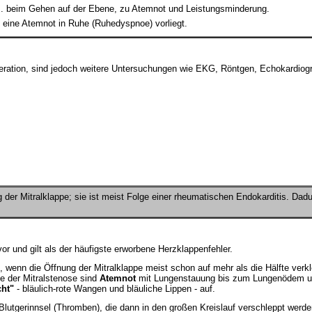
.B. beim Gehen auf der Ebene, zu Atemnot und Leistungsminderung.
s eine Atemnot in Ruhe (Ruhedyspnoe) vorliegt.
eration, sind jedoch weitere Untersuchungen wie EKG, Röntgen, Echokardiogr
der Mitralklappe; sie ist meist Folge einer rheumatischen Endokarditis. Dadu
or und gilt als der häufigste erworbene Herzklappenfehler.
, wenn die Öffnung der Mitralklappe meist schon auf mehr als die Hälfte verk
e der Mitralstenose sind
Atemnot
mit Lungenstauung bis zum Lungenödem u
cht"
- bläulich-rote Wangen und bläuliche Lippen - auf.
 Blutgerinnsel (Thromben), die dann in den großen Kreislauf verschleppt wer