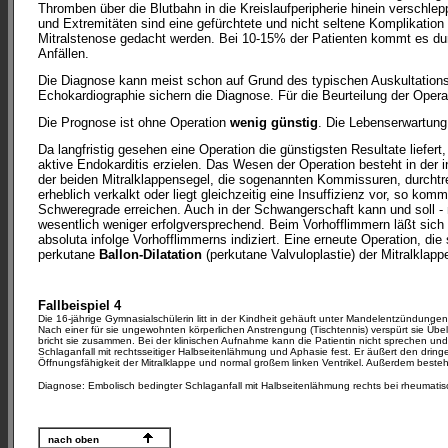
Thromben über die Blutbahn in die Kreislaufperipherie hinein verschl
und Extremitäten sind eine gefürchtete und nicht seltene Komplikation
Mitralstenose gedacht werden. Bei 10-15% der Patienten kommt es dur
Anfällen.
Die Diagnose kann meist schon auf Grund des typischen Auskultation
Echokardiographie sichern die Diagnose. Für die Beurteilung der Operati
Die Prognose ist ohne Operation
wenig günstig
. Die Lebenserwartung 
Da langfristig gesehen eine Operation die günstigsten Resultate liefert
aktive Endokarditis erzielen. Das Wesen der Operation besteht in der 
der beiden Mitralklappensegel, die sogenannten Kommissuren, durchtre
erheblich verkalkt oder liegt gleichzeitig eine Insuffizienz vor, so kom
Schweregrade erreichen. Auch in der Schwangerschaft kann und soll -
wesentlich weniger erfolgversprechend. Beim Vorhofflimmern läßt sich d
absoluta infolge Vorhofflimmerns indiziert. Eine erneute Operation, di
perkutane
Ballon-Dilatation
(perkutane Valvuloplastie) der Mitralklapp
Fallbeispiel 4
Die 16-jährige Gymnasialschülerin litt in der Kindheit gehäuft unter Mandelentzündungen
Nach einer für sie ungewohnten körperlichen Anstrengung (Tischtennis) verspürt sie Übe
bricht sie zusammen. Bei der klinischen Aufnahme kann die Patientin nicht sprechen und 
Schlaganfall mit rechtsseitiger Halbseitenlähmung und Aphasie fest. Er äußert den drin
Öffnungsfähigkeit der Mitralklappe und normal großem linken Ventrikel. Außerdem besteht
Diagnose: Embolisch bedingter Schlaganfall mit Halbseitenlähmung rechts bei rheumatisch
nach oben