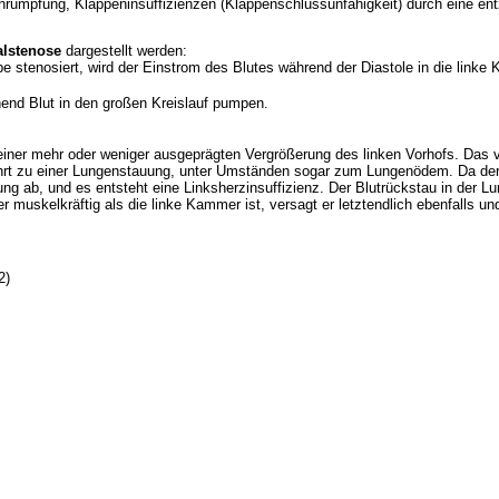
umpfung, Klappeninsuffizienzen (Klappenschlussunfähigkeit) durch eine ent
alstenose
dargestellt werden:
e stenosiert, wird der Einstrom des Blutes während der Diastole in die linke
end Blut in den großen Kreislauf pumpen.
ner mehr oder weniger ausgeprägten Vergrößerung des linken Vorhofs. Das v
führt zu einer Lungenstauung, unter Umständen sogar zum Lungenödem. Da der 
ng ab, und es entsteht eine Linksherzinsuffizienz. Der Blutrückstau in der Lu
 muskelkräftig als die linke Kammer ist, versagt er letztendlich ebenfalls und
2)