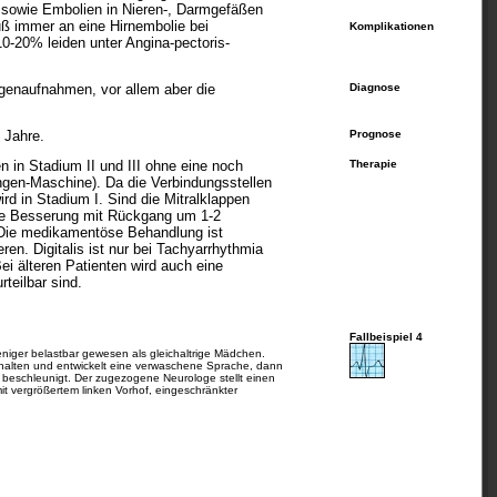
s sowie Embolien in Nieren-, Darmgefäßen
uß immer an eine Hirnembolie bei
Komplikationen
0-20% leiden unter Angina-pectoris-
genaufnahmen, vor allem aber die
Diagnose
 Jahre.
Prognose
en in Stadium II und III ohne eine noch
Therapie
ungen-Maschine). Da die Verbindungsstellen
ird in Stadium I. Sind die Mitralklappen
eine Besserung mit Rückgang um 1-2
. Die medikamentöse Behandlung ist
en. Digitalis ist nur bei Tachyarrhythmia
ei älteren Patienten wird auch eine
teilbar sind.
Fallbeispiel 4
eniger belastbar gewesen als gleichaltrige Mädchen.
sthalten und entwickelt eine verwaschene Sprache, dann
n beschleunigt. Der zugezogene Neurologe stellt einen
it vergrößertem linken Vorhof, eingeschränkter