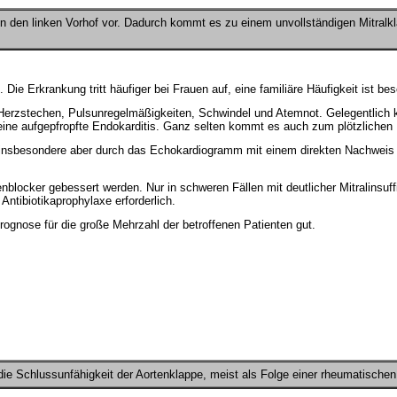
n den linken Vorhof vor. Dadurch kommt es zu einem unvollständigen Mitralkla
Die Erkrankung tritt häufiger bei Frauen auf, eine familiäre Häufigkeit ist be
, Herzstechen, Pulsunregelmäßigkeiten, Schwindel und Atemnot. Gelegentlich
ine aufgepfropfte Endokarditis. Ganz selten kommt es auch zum plötzlichen 
, insbesondere aber durch das Echokardiogramm mit einem direkten Nachwei
cker gebessert werden. Nur in schweren Fällen mit deutlicher Mitralinsuff
 Antibiotikaprophylaxe erforderlich.
ognose für die große Mehrzahl der betroffenen Patienten gut.
die Schlussunfähigkeit der Aortenklappe, meist als Folge einer rheumatischen