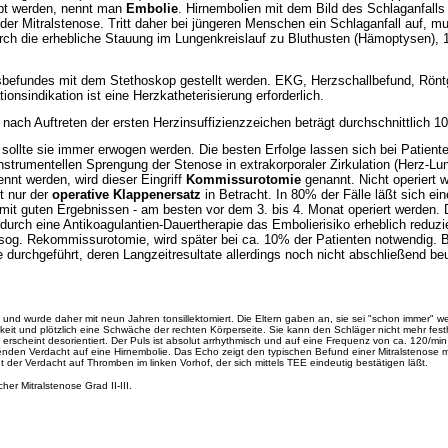
eppt werden, nennt man
Embolie
. Hirnembolien mit dem Bild des Schlaganfall
 der Mitralstenose. Tritt daher bei jüngeren Menschen ein Schlaganfall auf, m
ch die erhebliche Stauung im Lungenkreislauf zu Bluthusten (Hämoptysen), 1
sbefundes mit dem Stethoskop gestellt werden. EKG, Herzschallbefund, Rönt
onsindikation ist eine Herzkatheterisierung erforderlich.
nach Auftreten der ersten Herzinsuffizienzzeichen beträgt durchschnittlich 10
, sollte sie immer erwogen werden. Die besten Erfolge lassen sich bei Patient
instrumentellen Sprengung der Stenose in extrakorporaler Zirkulation (Herz-L
nnt werden, wird dieser Eingriff
Kommissurotomie
genannt. Nicht operiert w
mt nur der
operative Klappenersatz
in Betracht. In 80% der Fälle läßt sich 
 mit guten Ergebnissen - am besten vor dem 3. bis 4. Monat operiert werden
urch eine Antikoagulantien-Dauertherapie das Embolierisiko erheblich reduzier
e sog. Rekommissurotomie, wird später bei ca. 10% der Patienten notwendig. B
e durchgeführt, deren Langzeitresultate allerdings noch nicht abschließend beur
 und wurde daher mit neun Jahren tonsillektomiert. Die Eltern gaben an, sie sei "schon immer" w
lkeit und plötzlich eine Schwäche der rechten Körperseite. Sie kann den Schläger nicht mehr fe
erscheint desorientiert. Der Puls ist absolut arrhythmisch und auf eine Frequenz von ca. 120/mi
genden Verdacht auf eine Hirnembolie. Das Echo zeigt den typischen Befund einer Mitralstenose m
 der Verdacht auf Thromben im linken Vorhof, der sich mittels TEE eindeutig bestätigen läßt.
er Mitralstenose Grad II-III.