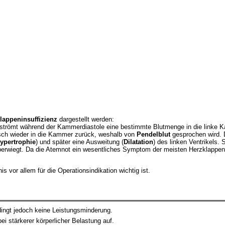
lappeninsuffizienz
dargestellt werden:
ßt, strömt während der Kammerdiastole eine bestimmte Blutmenge in die link
isch wieder in die Kammer zurück, weshalb von
Pendelblut
gesprochen wird. 
ypertrophie
) und später eine Ausweitung (
Dilatation
) des linken Ventrikels
berwiegt. Da die Atemnot ein wesentliches Symptom der meisten Herzklappenfeh
 vor allem für die Operationsindikation wichtig ist.
dingt jedoch keine Leistungsminderung.
i stärkerer körperlicher Belastung auf.