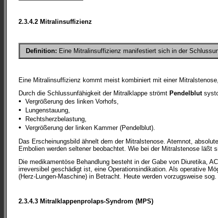
2.3.4.2 Mitralinsuffizienz
Definition:
Eine Mitralinsuffizienz manifestiert sich in der Schlussu
Eine Mitralinsuffizienz kommt meist kombiniert mit einer Mitralstenose, 
Durch die Schlussunfähigkeit der Mitralklappe strömt
Pendelblut
systo
•
Vergrößerung des linken Vorhofs,
•
Lungenstauung,
•
Rechtsherzbelastung,
•
Vergrößerung der linken Kammer (Pendelblut).
Das Erscheinungsbild ähnelt dem der Mitralstenose. Atemnot, absolut
Embolien werden seltener beobachtet. Wie bei der Mitralstenose läßt
Die medikamentöse Behandlung besteht in der Gabe von Diuretika, ACE-
irreversibel geschädigt ist, eine Operationsindikation. Als operative 
(Herz-Lungen-Maschine) in Betracht. Heute werden vorzugsweise sog. S
2.3.4.3 Mitralklappenprolaps-Syndrom (MPS)