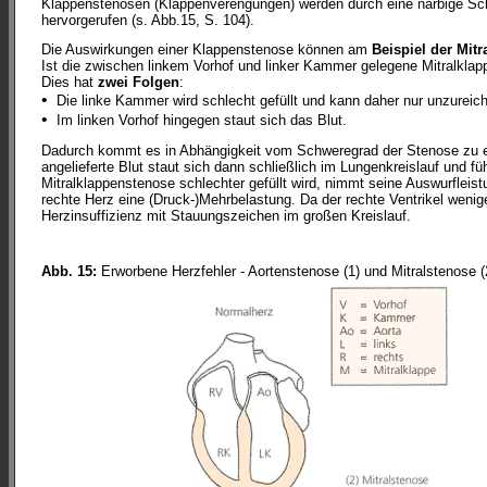
Klappenstenosen (Klappenverengungen) werden durch eine narbige Schr
hervorgerufen (s. Abb.15, S. 104).
Die Auswirkungen einer Klappenstenose können am
Beispiel der Mitr
Ist die zwischen linkem Vorhof und linker Kammer gelegene Mitralklapp
Dies hat
zwei Folgen
:
•
Die linke Kammer wird schlecht gefüllt und kann daher nur unzureich
•
Im linken Vorhof hingegen staut sich das Blut.
Dadurch kommt es in Abhängigkeit vom Schweregrad der Stenose zu ei
angelieferte Blut staut sich dann schließlich im Lungenkreislauf und 
Mitralklappenstenose schlechter gefüllt wird, nimmt seine Auswurfleistu
rechte Herz eine (Druck-)Mehrbelastung. Da der rechte Ventrikel weniger
Herzinsuffizienz mit Stauungszeichen im großen Kreislauf.
Abb. 15:
Erworbene Herzfehler - Aortenstenose (1) und Mitralstenose (