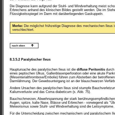
Die Diagnose kann aufgrund der Stuhl- und Windverhaltung meist sc
Erbrechens anhand des klinischen Bildes gestellt werden. Die im Steh
Flüssigkeitsspiegel im Darm mit darüberliegenden Gaskuppeln.
Merke:
Die möglichst frühzeitige Diagnose des mechanischen Ileus is
verschlechtert.
nach oben
8.3.5.2 Paralytischer Ileus
Hauptursache des paralytischen Ileus ist die
diffuse Peritonitis
durch 
eines peptischen Ulkus, Gallenblasenperforation oder eine akute Pan
(Mesenterialthrombose/Embolie) führen zum Absterben der betroffene
Darmlähmung. Der Gewebsuntergang ist an der blauschwarzen Verfärb
Andere Ursachen des paralytischen Ileus sind stumpfe Bauchverletzu
Kaliumverluste und das Coma diabeticum (s. Abb. 75).
Bauchschmerzen, Abwehrspannung der stark berührungsempfindlichen 
Augen, spitze, kalte Nase, Blässe und Erbrechen - vorwiegend als "Ü
Meteorismus sowie Stuhl- und Windverhaltung sind die Leitsymptome.
Für die Unterscheidung zwischen mechanischem und paralytischem Il