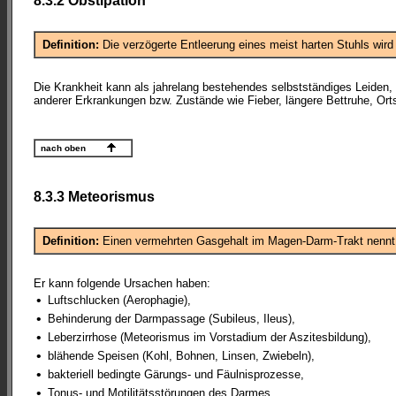
8.3.2 Obstipation
Definition:
Die verzögerte Entleerung eines meist harten Stuhls wird
Die Krankheit kann als jahrelang bestehendes selbstständiges Leiden,
anderer Erkrankungen bzw. Zustände wie Fieber, längere Bettruhe, Or
nach oben
8.3.3 Meteorismus
Definition:
Einen vermehrten Gasgehalt im Magen-Darm-Trakt nenn
Er kann folgende Ursachen haben:
•
Luftschlucken (Aerophagie),
•
Behinderung der Darmpassage (Subileus, Ileus),
•
Leberzirrhose (Meteorismus im Vorstadium der Aszitesbildung),
•
blähende Speisen (Kohl, Bohnen, Linsen, Zwiebeln),
•
bakteriell bedingte Gärungs- und Fäulnisprozesse,
•
Tonus- und Motilitätsstörungen des Darmes.