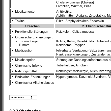
Choleravibrionen (Cholera)
Lamblien, Würmer, Pilze
•
Medikamente
Antibiotika
Abführmittel, Digitalis, Zytostatika, Ma
•
Toxine
Pilze, Staphylokokken-Endotoxin
Ursachen
2. Chronischer Dur
•
Funktionelle Störungen
Reizkolon, Colica mucosa
•
Organische Erkrankungen:
- Entzündungen
Kolitis, Ileitis, Divertikulitis, Tuberkul
- Tumore
Karzinome, Polypen
•
Maldigestion
fehlerhafte Verdauung (Salzsäureman
Pankreaserkrankungen, Zustände nac
•
Malabsorption
Störung der Nahrungsaufnahme aus 
•
Tuberkulose, Amöben
Chronische Infekte
•
Nahrungsmittelallergie, Milchunverträg
Nahrungsmittel
•
Hyperthyreose, Karzinoid-Syndrom, 
Endokrine Erkrankungen
•
Chronischer Alkoholabusus
nach oben