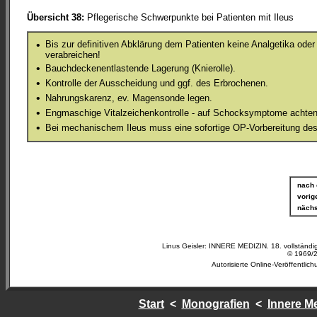
Übersicht 38:
Pflegerische Schwerpunkte bei Patienten mit Ileus
•
Bis zur definitiven Abklärung dem Patienten keine Analgetika oder
verabreichen!
•
Bauchdeckenentlastende Lagerung (Knierolle).
•
Kontrolle der Ausscheidung und ggf. des Erbrochenen.
•
Nahrungskarenz, ev. Magensonde legen.
•
Engmaschige Vitalzeichenkontrolle - auf Schocksymptome achten
•
Bei mechanischem Ileus muss eine sofortige OP-Vorbereitung des 
nach
vorig
nächs
Linus Geisler: INNERE MEDIZIN. 18. vollständig
© 1969/2
Autorisierte Online-Veröffentlic
Start
<
Monografien
<
Innere Me