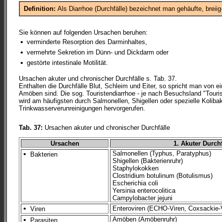
Definition:
Als Diarrhoe (Durchfälle) bezeichnet man gehäufte, breii
Sie können auf folgenden Ursachen beruhen:
•
verminderte Resorption des Darminhaltes,
•
vermehrte Sekretion im Dünn- und Dickdarm oder
•
gestörte intestinale Motilität.
Ursachen akuter und chronischer Durchfälle s. Tab. 37.
Enthalten die Durchfälle Blut, Schleim und Eiter, so spricht man von 
Amöben sind. Die sog. Touristendiarrhoe - je nach Besuchsland "Touri
wird am häufigsten durch Salmonellen, Shigellen oder spezielle Kolibak
Trinkwasserverunreinigungen hervorgerufen.
Tab. 37:
Ursachen akuter und chronischer Durchfälle
Ursachen
1. Akuter Durchf
•
Salmonellen (Typhus, Paratyphus)
Bakterien
Shigellen (Bakterienruhr)
Staphylokokken
Clostridium botulinum (Botulismus)
Escherichia coli
Yersinia enterocolitica
Campylobacter jejuni
•
Enteroviren (ECHO-Viren, Coxsackie-V
Viren
•
Amöben (Amöbenruhr)
Parasiten