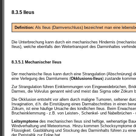
8.3.5 Ileus
Definition:
Als Ileus (Darmverschluss) bezeichnet man eine lebens
Die Unterbrechung kann durch ein mechanisches Hindernis (mechanisch
Ileus), welche ebenfalls den Weitertransport des Darminhaltes verhin
8.3.5.1 Mechanischer Ileus
Der mechanische Ileus kann durch eine Strangulation (Abschnürung) 
eine Verlegung des Darmlumens (
Okklusions-Ileus
) zustande komme
Zur Strangulation führen Einklemmungen von Eingeweidebrüchen, Bri
Darmes, die Volvulus genannt wird und meist das Sigma oder Zökum bet
Die Okklusion entsteht vor allem durch maligne Tumoren, seltener dur
Invagination, d.h. die Einstülpung eines Darmabschnittes in einen bena
Zökum, ist eine häufige Ursache des kindlichen Ileus. Beim Erwachse
Brucheinklemmung - z.B. von Leisten-, Schenkel- und Nabelbrüchen -
Leitsymptome
des mechanischen Ileus sind heftige, wehenartige Bau
Windverhaltung und Meteorismus. Hinzu kommen Schocksymptome durc
Flüssigkeit. Gasblähung und Stockung des Darminhalts führen zu ein
der Peristaltik zur Folge hat.