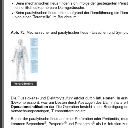
•
Beim mechanischen Ileus finden sich infolge der gesteigerten Perist
ohne Stethoskop hörbare Darmgeräusche.
•
Beim paralytischen Ileus fehlen aufgrund der Darmlähmung die Dar
von einer "Totenstille" im Bauchraum.
Abb. 75:
Mechanischer und paralytischer Ileus - Ursachen und Symp
Vergrößerung
Die Flüssigkeits- und Elektrolytzufuhr erfolgt durch
Infusionen
. In ers
(Dekompression), was am Besten durch Absaugen des Darminhalts erf
Operationsindikation
dar. Die Operation besteht in der Beseitigung 
Verwachsungssträngen, Tumorentfernung etc.
Beruht der paralytische Ileus auf einer Perforation oder Peritonitis, mu
®
®
®
kommen Bepanthen
, Paspertin
und Prostigmin
als i.v.-Infusion zu