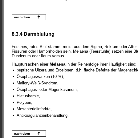
nach oben
8.3.4 Darmblutung
Frisches, rotes Blut stammt meist aus dem Sigma, Rektum oder After
Fissuren oder Hämorrhoiden sein. Melaena (Teerstühle) setzen eine 
Duodenum oder Ileum voraus.
Hauptursachen einer
Melaena
in der Reihenfolge ihrer Häufigkeit sind:
•
peptische Ulzera und Erosionen, d.h. flache Defekte der Magenschl
•
Ösophagusvarizen (10 %),
•
Mallory-Weiß-Syndrom,
•
Ösophagus- oder Magenkarzinom,
•
Hiatushernie,
•
Polypen,
•
Mesenterialinfarkte,
•
Antikoagulanzienbehandlung.
nach oben